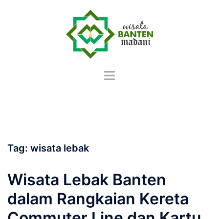
Langsung
ke
isi
Tag:
wisata lebak
Wisata Lebak Banten
dalam Rangkaian Kereta
Commuter Line dan Kartu